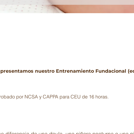
 presentamos nuestro Entrenamiento Fundacional (edi
robado por NCSA y CAPPA para CEU de 16 horas.
 diferencia de una doula, una niñera nocturna o una niñ