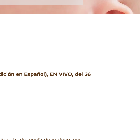
ción en Español), EN VIVO, del 26
era tradicional? definir/explicar